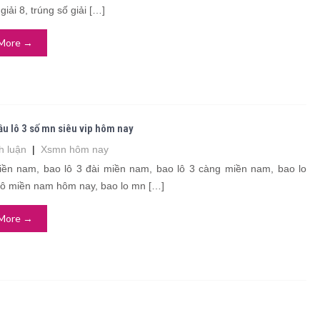
giải 8, trúng số giải […]
More →
ầu lô 3 số mn siêu vip hôm nay
h luận
|
Xsmn hôm nay
iền nam, bao lô 3 đài miền nam, bao lô 3 càng miền nam, bao lo
lô miền nam hôm nay, bao lo mn […]
More →