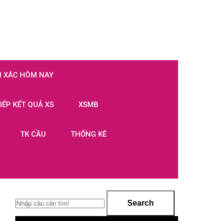
H XÁC HÔM NAY
IẾP KẾT QUẢ XS
XSMB
TK CẦU
THỐNG KÊ
Search