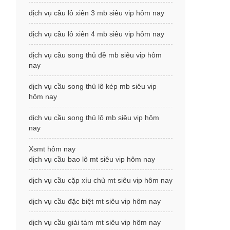
dịch vụ cầu lô xiên 3 mb siêu vip hôm nay
dịch vụ cầu lô xiên 4 mb siêu vip hôm nay
dịch vụ cầu song thủ đề mb siêu vip hôm
nay
dịch vụ cầu song thủ lô kép mb siêu vip
hôm nay
dịch vụ cầu song thủ lô mb siêu vip hôm
nay
Xsmt hôm nay
dịch vụ cầu bao lô mt siêu vip hôm nay
dịch vụ cầu cặp xíu chủ mt siêu vip hôm nay
dịch vụ cầu đặc biệt mt siêu vip hôm nay
dịch vụ cầu giải tám mt siêu vip hôm nay