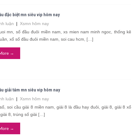
ầu đặc biệt mn siêu vip hôm nay
nh luận
|
Xsmn hôm nay
uoi mn, số đầu đuôi miền nam, xs mien nam minh ngoc, thống kê
tuần, xổ số đầu đuôi miền nam, soi cau hcm, […]
More →
ầu giải tám mn siêu vip hôm nay
nh luận
|
Xsmn hôm nay
 số, soi cầu giải 8 miền nam, giải 8 là đầu hay đuôi, giải 8, giải 8 xổ
giải 8, trúng số giải […]
More →