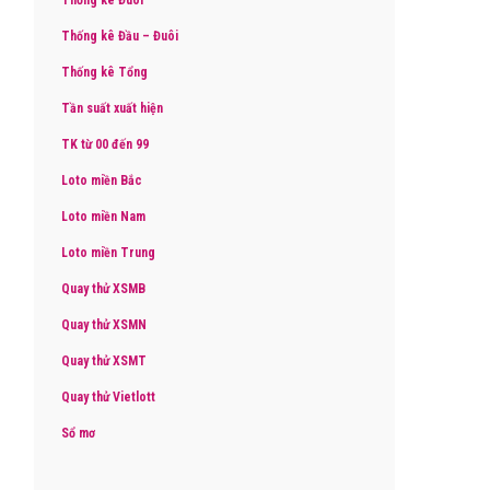
Thống kê Đuôi
Thống kê Đầu – Đuôi
Thống kê Tổng
Tần suất xuất hiện
TK từ 00 đến 99
Loto miền Bắc
Loto miền Nam
Loto miền Trung
Quay thử XSMB
Quay thử XSMN
Quay thử XSMT
Quay thử Vietlott
Sổ mơ