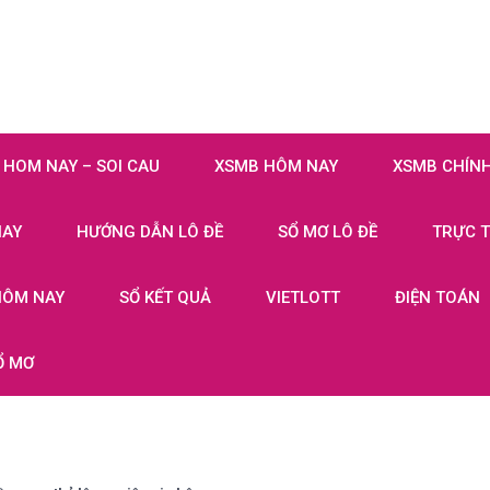
 HOM NAY – SOI CAU
XSMB HÔM NAY
XSMB CHÍN
NAY
HƯỚNG DẪN LÔ ĐỀ
SỔ MƠ LÔ ĐỀ
TRỰC T
HÔM NAY
SỔ KẾT QUẢ
VIETLOTT
ĐIỆN TOÁN
Ổ MƠ