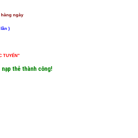
hàng ngày
 lần )
C TUYẾN”
n nạp thẻ thành công!