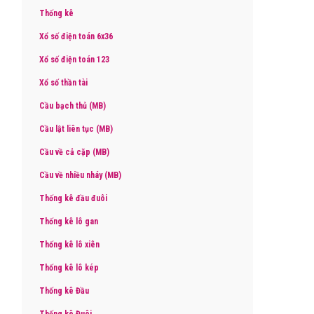
Thống kê
Xổ số điện toán 6x36
Xổ số điện toán 123
Xổ số thần tài
Cầu bạch thủ (MB)
Cầu lật liên tục (MB)
Cầu về cả cặp (MB)
Cầu về nhiều nháy (MB)
Thống kê đầu đuôi
Thống kê lô gan
Thống kê lô xiên
Thống kê lô kép
Thống kê Đầu