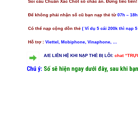
Soi cầu Chuẩn Xác Chốt số chắc ăn. Đừng tiếc tiền!
Để không phải nhận số cũ bạn nạp thẻ từ
07h – 18h
Có thể nạp cộng dồn thẻ
( Ví dụ 5 cái 200k thì nạp 5
Hỗ trợ :
Viettel, Mobiphone, Vinaphone, …
A/E LIÊN HỆ KHI NẠP THẺ BỊ LỖI:
chat “TRỰ
Chú ý:
Số sẽ hiện ngay dưới đây, sau khi bạ