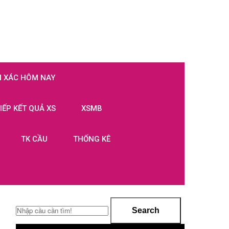
H XÁC HÔM NAY
IẾP KẾT QUẢ XS
XSMB
TK CẦU
THỐNG KÊ
Search