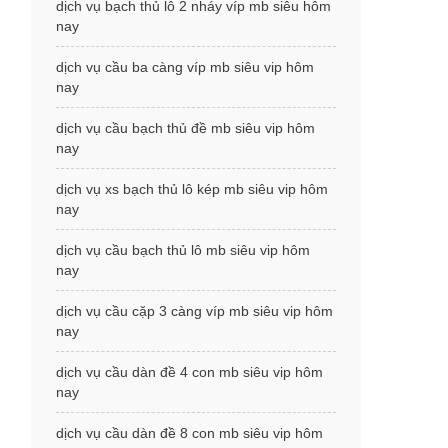
dịch vụ bạch thủ lô 2 nháy víp mb siêu hôm
nay
dịch vụ cầu ba càng víp mb siêu vip hôm
nay
dịch vụ cầu bạch thủ đề mb siêu vip hôm
nay
dịch vụ xs bạch thủ lô kép mb siêu vip hôm
nay
dịch vụ cầu bạch thủ lô mb siêu vip hôm
nay
dịch vụ cầu cặp 3 càng víp mb siêu vip hôm
nay
dịch vụ cầu dàn đề 4 con mb siêu vip hôm
nay
dịch vụ cầu dàn đề 8 con mb siêu vip hôm