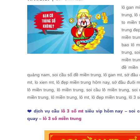
lô gan m
trung, lô
to miền 
trung đẹp
miền trun
bao lô m
trung, so
miền trun
đề miền 
quảng nam, soi cầu số đề miền trung, lô gan mt, sớ đầu đuô
mt, lo xien mt, lô đẹp miền trung hôm nay, sớ đầu đuôi mt
lô miền trung, lô miền trung, soi cầu lô miền trung, soi
miền trung, lô miền trung, lô mt, lô đẹp miền trung, lô 3 s
❤️ dịch vụ cầu
lô 3 số mt
siêu vip hôm nay – soi c
quay –
lô 3 số miền trung