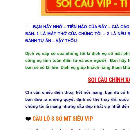
BẠN HÃY NHỚ – TIỀN NÀO CỦA ĐẤY – GIÁ CAO
BÁN. 1 LÀ MẤT THỚ CỦA CHÚNG TÔI – 2 LÀ NẾU
ĐÁNH TỰ ĂN – VẬY THÔI.!
Dịch vụ cấp số của chúng tôi là dịch vụ số mất ph
công cụ tính toán điện tử và con người . Bạn hãy h
bạn sẽ có lãi lớn. Dịch vụ giúp khách hàng tham khả
SOI CẦU CHÍNH X
Chỉ cần chiếc điện thoại kết nối mạng, bạn đã có t
bạn đưa ra những quyết định có thể thay đổi cuộc
chúng tôi là mang những cầu đẹp nhất vip nhất đế
❤️
CẦU LÔ 3 SỐ MT SIÊU VIP