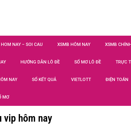
 HOM NAY – SOI CAU
XSMB HÔM NAY
XSMB CHÍN
NAY
HƯỚNG DẪN LÔ ĐỀ
SỔ MƠ LÔ ĐỀ
TRỰC T
HÔM NAY
SỔ KẾT QUẢ
VIETLOTT
ĐIỆN TOÁN
Ổ MƠ
u vip hôm nay