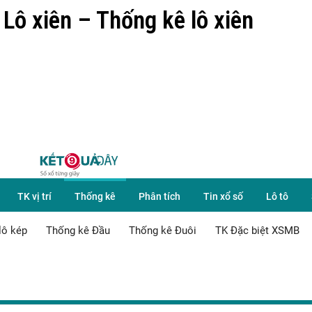
Lô xiên – Thống kê lô xiên