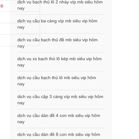
dịch vụ bạch thủ lô 2 nháy víp mb siêu hôm
nay
dịch vụ cầu ba càng víp mb siêu vip hôm
nay
dịch vụ cầu bạch thủ đề mb siêu vip hôm
nay
dịch vụ xs bạch thủ lô kép mb siêu vip hôm
nay
dịch vụ cầu bạch thủ lô mb siêu vip hôm
nay
dịch vụ cầu cặp 3 càng víp mb siêu vip hôm
nay
dịch vụ cầu dàn đề 4 con mb siêu vip hôm
nay
dịch vụ cầu dàn đề 8 con mb siêu vip hôm