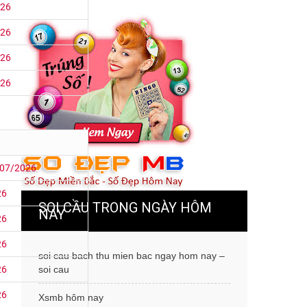
SOI CẦU TRONG NGÀY HÔM
NAY
soi cau bach thu mien bac ngay hom nay –
soi cau
Xsmb hôm nay