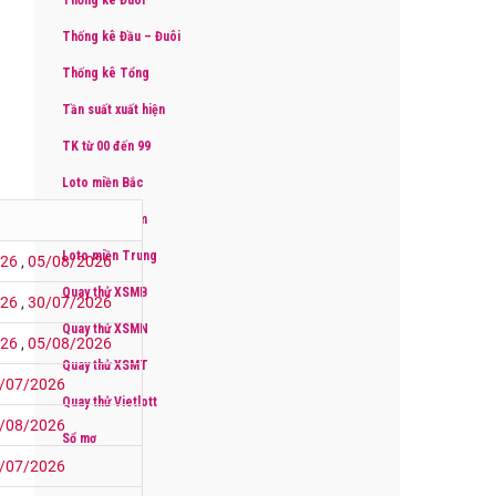
Thống kê Đuôi
Thống kê Đầu – Đuôi
Thống kê Tổng
Tần suất xuất hiện
TK từ 00 đến 99
Loto miền Bắc
Loto miền Nam
Loto miền Trung
Quay thử XSMB
Quay thử XSMN
Quay thử XSMT
Quay thử Vietlott
Sổ mơ