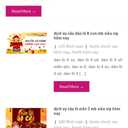
Read More →
dịch vụ cầu dàn lô 8 con mb siêu vip
hôm nay
|
125 Bình luận
|
Xsmb chính xác
hôm nay
,
Xsmb hôm nay
dan lo 6 so, dàn lô 6 số, dàn lô 6 số
miền phí, dan lo 6, dan lo 4 so, dàn lô
4 số, dàn lô 4 […]
Read More →
dịch vụ cầu lô xiên 3 mb siêu vip hôm
nay
|
180 Bình luận
|
Xsmb chính xác
hôm nay
,
Xsmb hôm nay