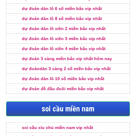
dự đoán dàn lô 6 số miền bắc vip nhất
dự đoán dàn lô 8 số miền bắc vip nhất
dự đoán dàn lô xiên 2 miền bắc vip nhất
dự đoán dàn lô xiên 3 miền bắc vip nhất
dự đoán dàn lô xiên 4 miền bắc vip nhất
dự đoán 3 càng miền bắc vip nhất hôm nay
dự đoándàn 3 càng 2 số miền bắc vip nhất
dự đoán dàn lô 10 số miền bắc vip nhất
dự đoán đề đầu đuôi miền bắc vip nhất
soi cầu miền nam
soi cầu xỉu chủ miền nam vip nhất