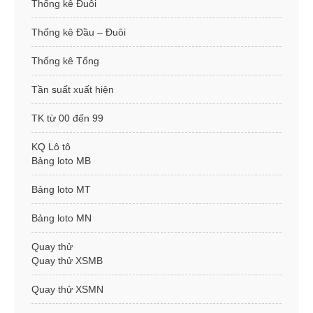
Thống kê Đuôi
Thống kê Đầu – Đuôi
Thống kê Tổng
Tần suất xuất hiện
TK từ 00 đến 99
KQ Lô tô
Bảng loto MB
Bảng loto MT
Bảng loto MN
Quay thử
Quay thử XSMB
Quay thử XSMN