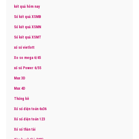
kết quả hôm nay
Sổ kết quả XSMB
Sổ kết quả XSMN
Sổ kết quả XSMT
xổ số vietlott
Xo so mega 6/45
xổ số Power 6/55
Max 3D
Max 4D
Thống kê
Xổ số điện toán 6x36
Xổ số điện toán 123
Xổ số thần tài