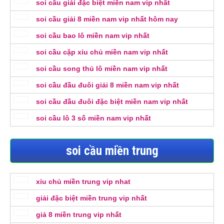
soi cầu giải đặc biệt miền nam vip nhất
soi cầu giải 8 miền nam vip nhất hôm nay
soi cầu bao lô miền nam vip nhất
soi cầu cặp xỉu chủ miền nam vip nhất
soi cầu song thủ lô miền nam vip nhất
soi cầu đầu đuôi giải 8 miền nam vip nhất
soi cầu đầu đuôi đặc biệt miền nam vip nhất
soi cầu lô 3 số miền nam vip nhất
soi cầu miền trung
xỉu chủ miền trung vip nhat
giải đặc biệt miền trung vip nhất
giả 8 miền trung vip nhất