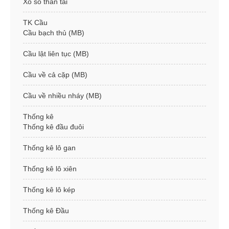
Xổ số thần tài
TK Cầu
Cầu bạch thủ (MB)
Cầu lật liên tục (MB)
Cầu về cả cặp (MB)
Cầu về nhiều nháy (MB)
Thống kê
Thống kê đầu đuôi
Thống kê lô gan
Thống kê lô xiên
Thống kê lô kép
Thống kê Đầu