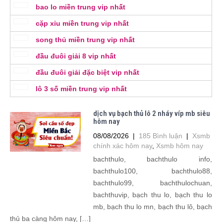
bao lo miền trung vip nhất
cặp xỉu miền trung vip nhất
song thủ miền trung vip nhất
đầu đuôi giải 8 vip nhất
đầu đuôi giải đặc biệt vip nhất
lô 3 số miền trung vip nhất
dịch vụ bạch thủ lô 2 nháy víp mb siêu
hôm nay
08/08/2026
|
185 Bình luận
|
Xsmb
chính xác hôm nay
,
Xsmb hôm nay
bachthulo, bachthulo info,
bachthulo100, bachthulo88,
bachthulo99, bachthulochuan,
bachthuvip, bạch thu lo, bạch thu lo
mb, bạch thu lo mn, bạch thu lô, bạch
thủ ba càng hôm nay, […]