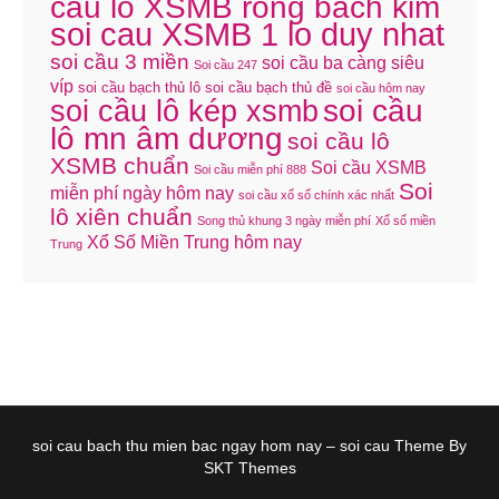
cau lo XSMB rong bach kim
soi cau XSMB 1 lo duy nhat
soi cầu 3 miền
soi cầu ba càng siêu
Soi cầu 247
víp
soi cầu bạch thủ lô
soi cầu bạch thủ đề
soi cầu hôm nay
soi cầu
soi cầu lô kép xsmb
lô mn âm dương
soi cầu lô
XSMB chuẩn
Soi cầu XSMB
Soi cầu miễn phí 888
Soi
miễn phí ngày hôm nay
soi cầu xổ số chính xác nhất
lô xiên chuẩn
Song thủ khung 3 ngày miễn phí
Xổ số miền
Xổ Số Miền Trung hôm nay
Trung
soi cau bach thu mien bac ngay hom nay – soi cau Theme By
SKT Themes