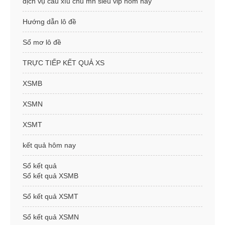
dịch vụ cầu xíu chủ mn siêu vip hôm nay
Hướng dẫn lô đề
Sổ mơ lô đề
TRỰC TIẾP KẾT QUẢ XS
XSMB
XSMN
XSMT
kết quả hôm nay
Sổ kết quả
Sổ kết quả XSMB
Sổ kết quả XSMT
Sổ kết quả XSMN