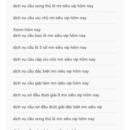
dịch vụ cầu song thủ lô mt siêu vip hôm nay
dịch vụ cầu xíu chủ mt siêu vip hôm nay
Xsmn hôm nay
dịch vụ cầu bao lô mn siêu vip hôm nay
dịch vụ cầu lô 3 số mn siêu vip hôm nay
dịch vụ cầu cặp xíu chủ mn siêu vip hôm nay
dịch vụ cầu đặc biệt mn siêu vip hôm nay
dịch vụ cầu giải tám mn siêu vip hôm nay
dịch vụ sớ đầu đuôi giải 8 mn siêu vip hôm nay
dịch vụ cầu sớ đầu đuôi giải đặc biệt mn siêu vip
dịch vụ cầu song thủ lô mn siêu vip hôm nay