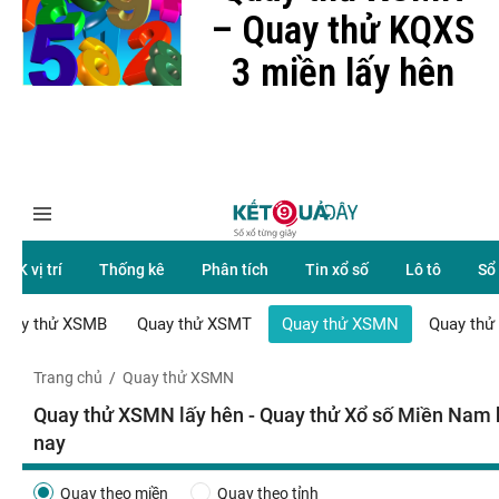
– Quay thử KQXS
3 miền lấy hên