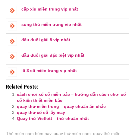
cặp xỉu miền trung vip nhất
song thủ miền trung vip nhất
đầu đuôi giải 8 vip nhất
đầu đuôi giải đặc biệt vip nhất
lô 3 số miền trung vip nhất
Related Posts:
cách chơi xổ số miền bắc – hướng dẫn cách chơi xổ
số kiến thiết miền bắc
quay thử miền trung – quay chuẩn ăn chắc
quay thử xổ số lấy may
Quay thử Vietlott – thử chuẩn nhất
Thẻ:
miền nam hôm nay
,
quay thử miền nam
,
quay thử miền