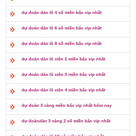
dự đoán dàn lô 4 số miền bắc vip nhất
dự đoán dàn lô 6 số miền bắc vip nhất
dự đoán dàn lô 8 số miền bắc vip nhất
dự đoán dàn lô xiên 2 miền bắc vip nhất
dự đoán dàn lô xiên 3 miền bắc vip nhất
dự đoán dàn lô xiên 4 miền bắc vip nhất
dự đoán 3 càng miền bắc vip nhất hôm nay
dự đoándàn 3 càng 2 số miền bắc vip nhất