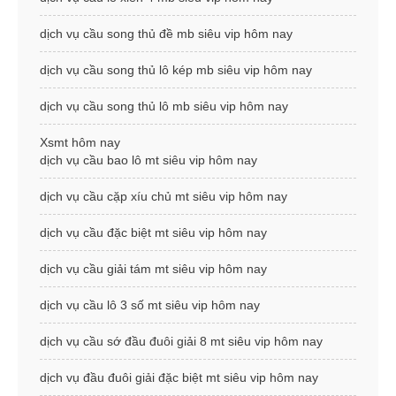
dịch vụ cầu song thủ đề mb siêu vip hôm nay
dịch vụ cầu song thủ lô kép mb siêu vip hôm nay
dịch vụ cầu song thủ lô mb siêu vip hôm nay
Xsmt hôm nay
dịch vụ cầu bao lô mt siêu vip hôm nay
dịch vụ cầu cặp xíu chủ mt siêu vip hôm nay
dịch vụ cầu đặc biệt mt siêu vip hôm nay
dịch vụ cầu giải tám mt siêu vip hôm nay
dịch vụ cầu lô 3 số mt siêu vip hôm nay
dịch vụ cầu sớ đầu đuôi giải 8 mt siêu vip hôm nay
dịch vụ đầu đuôi giải đặc biệt mt siêu vip hôm nay