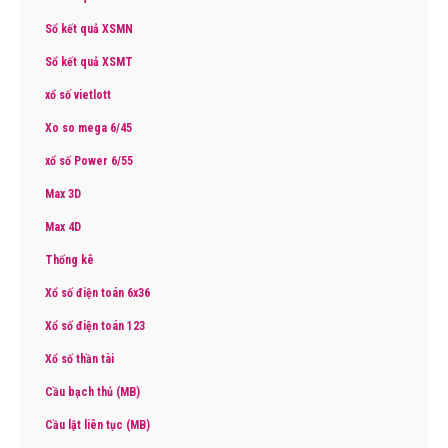
Sổ kết quả XSMN
Sổ kết quả XSMT
xổ số vietlott
Xo so mega 6/45
xổ số Power 6/55
Max 3D
Max 4D
Thống kê
Xổ số điện toán 6x36
Xổ số điện toán 123
Xổ số thần tài
Cầu bạch thủ (MB)
Cầu lật liên tục (MB)