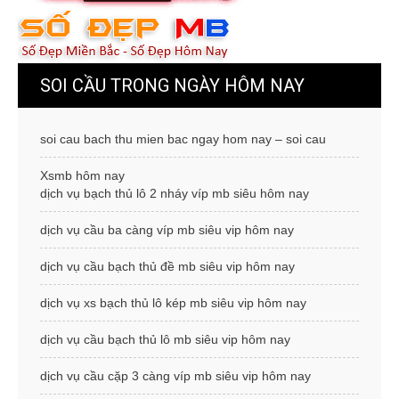
SOI CẦU TRONG NGÀY HÔM NAY
soi cau bach thu mien bac ngay hom nay – soi cau
Xsmb hôm nay
dịch vụ bạch thủ lô 2 nháy víp mb siêu hôm nay
dịch vụ cầu ba càng víp mb siêu vip hôm nay
dịch vụ cầu bạch thủ đề mb siêu vip hôm nay
dịch vụ xs bạch thủ lô kép mb siêu vip hôm nay
dịch vụ cầu bạch thủ lô mb siêu vip hôm nay
dịch vụ cầu cặp 3 càng víp mb siêu vip hôm nay