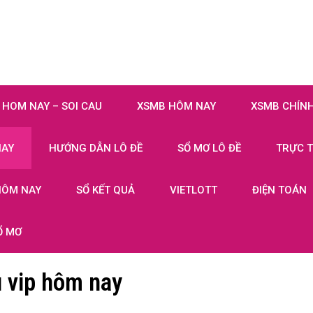
 HOM NAY – SOI CAU
XSMB HÔM NAY
XSMB CHÍN
NAY
HƯỚNG DẪN LÔ ĐỀ
SỔ MƠ LÔ ĐỀ
TRỰC T
HÔM NAY
SỔ KẾT QUẢ
VIETLOTT
ĐIỆN TOÁN
Ổ MƠ
u vip hôm nay