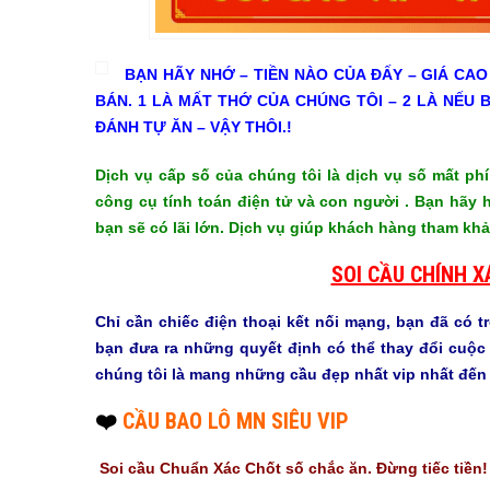
BẠN HÃY NHỚ – TIỀN NÀO CỦA ĐẤY – GIÁ CAO
BÁN. 1 LÀ MẤT THỚ CỦA CHÚNG TÔI – 2 LÀ NẾU
ĐÁNH TỰ ĂN – VẬY THÔI.!
Dịch vụ cấp số của chúng tôi là dịch vụ số mất ph
công cụ tính toán điện tử và con người . Bạn hãy h
bạn sẽ có lãi lớn. Dịch vụ giúp khách hàng tham khả
SOI CẦU CHÍNH X
Chỉ cần chiếc điện thoại kết nối mạng, bạn đã có t
bạn đưa ra những quyết định có thể thay đổi cuộc
chúng tôi là mang những cầu đẹp nhất vip nhất đế
❤️
CẦU BAO LÔ MN SIÊU VIP
Soi cầu Chuẩn Xác Chốt số chắc ăn. Đừng tiếc tiền!