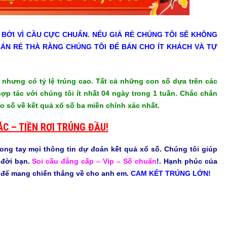
 BỞI VÌ CẦU CỰC CHUẨN. NẾU GIÁ RẺ CHÚNG TÔI SẼ KHÔNG
 BÁN RẺ THÀ RẰNG CHÚNG TÔI ĐỂ BÁN CHO ÍT KHÁCH VÀ TỰ
í nhưng có tỷ lệ trúng cao. Tất cả những con số dựa trên các
ợp tác với chúng tôi ít nhất 04 ngày trong 1 tuần. Chắc chắn
o số về kết quả xổ số ba miền chính xác nhất.
ÁC – TIỀN RƠI TRÚNG ĐẦU!
rong tay mọi thông tin dự đoán kết quả xổ số. Chúng tôi giúp
 đời bạn.
Soi cầu đẳng cấp – Vip – Số chuẩn
!. Hạnh phúc của
n để mang chiến thắng về cho anh em.
CAM KẾT TRÚNG LỚN!