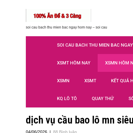
soi cau bach thu mien bac ngay hom nay – soi cau
SOI CAU BACH THU MIEN BAC NGAY
XSMT HÔM NAY
XSMN HÔM 
XSMN
XSMT
KẾT QUẢ 
KQ LÔ TÔ
QUAY THỬ
S
dịch vụ cầu bao lô mn siê
04/06/2026
|
88 Bình luận