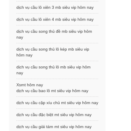
dịch vụ cầu lô xiên 3 mb siêu vip hôm nay
dịch vụ cầu lô xiên 4 mb siêu vip hôm nay
dịch vụ cầu song thủ đề mb siêu vip hôm
nay
dịch vụ cầu song thủ lô kép mb siêu vip
hôm nay
dịch vụ cầu song thủ lô mb siêu vip hôm
nay
Xsmt hôm nay
dịch vụ cầu bao lô mt siêu vip hôm nay
dịch vụ cầu cặp xíu chủ mt siêu vip hôm nay
dịch vụ cầu đặc biệt mt siêu vip hôm nay
dịch vụ cầu giải tám mt siêu vip hôm nay