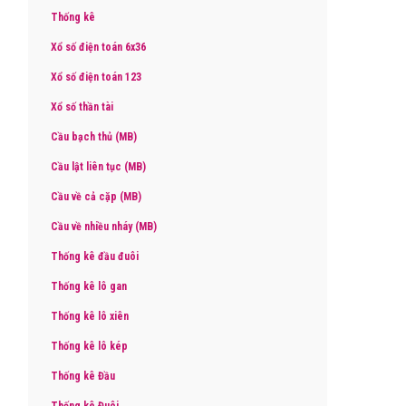
Thống kê
Xổ số điện toán 6x36
Xổ số điện toán 123
Xổ số thần tài
Cầu bạch thủ (MB)
Cầu lật liên tục (MB)
Cầu về cả cặp (MB)
Cầu về nhiều nháy (MB)
Thống kê đầu đuôi
Thống kê lô gan
Thống kê lô xiên
Thống kê lô kép
Thống kê Đầu