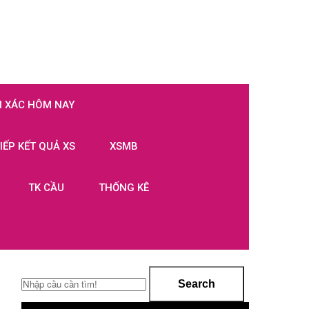
H XÁC HÔM NAY
IẾP KẾT QUẢ XS
XSMB
TK CẦU
THỐNG KÊ
Search