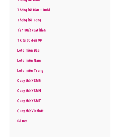
Thống kê Đuôi
Thống kê Đầu – Đuôi
Thống kê Tổng
Tần suất xuất hiện
TK từ 00 đến 99
Loto miền Bắc
Loto miền Nam
Loto miền Trung
Quay thử XSMB
Quay thử XSMN
Quay thử XSMT
Quay thử Vietlott
Sổ mơ