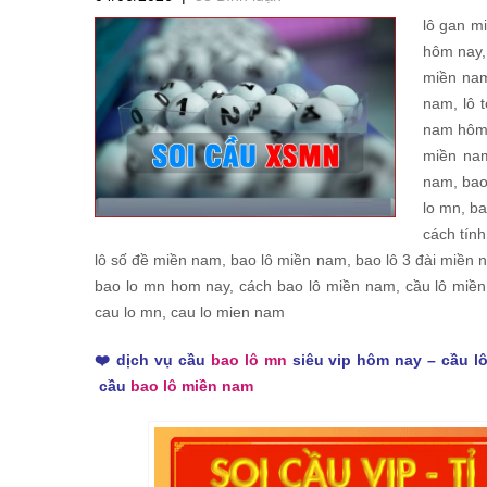
lô gan m
hôm nay,
miền nam
nam, lô 
nam hôm 
miền nam
nam, bao
lo mn, b
cách tín
lô số đề miền nam, bao lô miền nam, bao lô 3 đài miền
bao lo mn hom nay, cách bao lô miền nam, cầu lô miền 
cau lo mn, cau lo mien nam
❤️ dịch vụ cầu
bao lô mn
siêu vip hôm nay – cầu l
cầu
bao lô miền nam