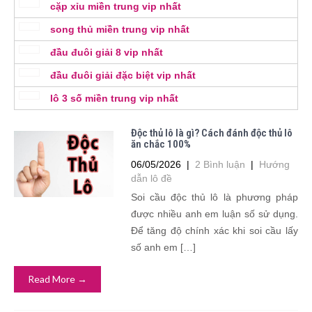
cặp xỉu miền trung vip nhất
song thủ miền trung vip nhất
đầu đuôi giải 8 vip nhất
đầu đuôi giải đặc biệt vip nhất
lô 3 số miền trung vip nhất
Độc thủ lô là gì? Cách đánh độc thủ lô
ăn chắc 100%
06/05/2026
|
2 Bình luận
|
Hướng
dẫn lô đề
Soi cầu độc thủ lô là phương pháp
được nhiều anh em luận số sử dụng.
Để tăng độ chính xác khi soi cầu lấy
số anh em […]
Read More →