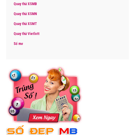
Quay thử XSMB
Quay thử XSMN
Quay thử XSMT
Quay thử Vietlott
Sổ mơ