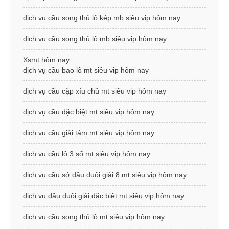
dịch vụ cầu song thủ lô kép mb siêu vip hôm nay
dịch vụ cầu song thủ lô mb siêu vip hôm nay
Xsmt hôm nay
dịch vụ cầu bao lô mt siêu vip hôm nay
dịch vụ cầu cặp xíu chủ mt siêu vip hôm nay
dịch vụ cầu đặc biệt mt siêu vip hôm nay
dịch vụ cầu giải tám mt siêu vip hôm nay
dịch vụ cầu lô 3 số mt siêu vip hôm nay
dịch vụ cầu sớ đầu đuôi giải 8 mt siêu vip hôm nay
dịch vụ đầu đuôi giải đặc biệt mt siêu vip hôm nay
dịch vụ cầu song thủ lô mt siêu vip hôm nay