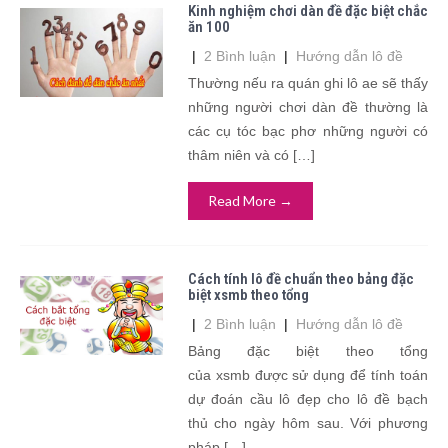
Kinh nghiệm chơi dàn đề đặc biệt chắc
ăn 100
|
2 Bình luận
|
Hướng dẫn lô đề
Thường nếu ra quán ghi lô ae sẽ thấy
những người chơi dàn đề thường là
các cụ tóc bạc phơ những người có
thâm niên và có […]
Read More →
Cách tính lô đề chuẩn theo bảng đặc
biệt xsmb theo tổng
|
2 Bình luận
|
Hướng dẫn lô đề
Bảng đặc biệt theo tổng
của xsmb được sử dụng để tính toán
dự đoán cầu lô đẹp cho lô đề bạch
thủ cho ngày hôm sau. Với phương
pháp […]