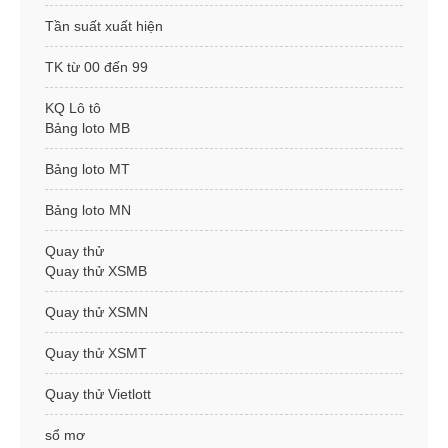
Tần suất xuất hiện
TK từ 00 đến 99
KQ Lô tô
Bảng loto MB
Bảng loto MT
Bảng loto MN
Quay thử
Quay thử XSMB
Quay thử XSMN
Quay thử XSMT
Quay thử Vietlott
sổ mơ