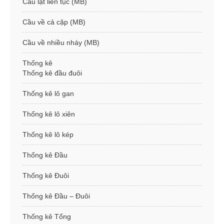
Cầu lật liên tục (MB)
Cầu về cả cặp (MB)
Cầu về nhiều nháy (MB)
Thống kê
Thống kê đầu đuôi
Thống kê lô gan
Thống kê lô xiên
Thống kê lô kép
Thống kê Đầu
Thống kê Đuôi
Thống kê Đầu – Đuôi
Thống kê Tổng