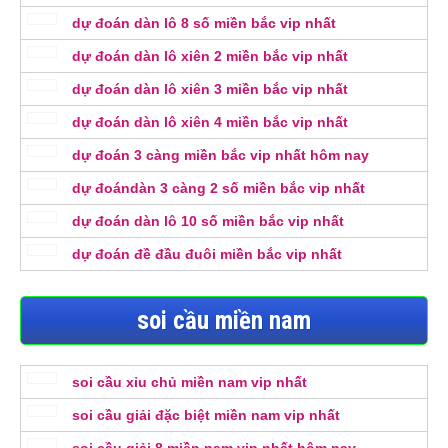
dự đoán dàn lô 8 số miền bắc vip nhất
dự đoán dàn lô xiên 2 miền bắc vip nhất
dự đoán dàn lô xiên 3 miền bắc vip nhất
dự đoán dàn lô xiên 4 miền bắc vip nhất
dự đoán 3 càng miền bắc vip nhất hôm nay
dự đoándàn 3 càng 2 số miền bắc vip nhất
dự đoán dàn lô 10 số miền bắc vip nhất
dự đoán đề đầu đuôi miền bắc vip nhất
soi cầu miền nam
soi cầu xỉu chủ miền nam vip nhất
soi cầu giải đặc biệt miền nam vip nhất
soi cầu giải 8 miền nam vip nhất hôm nay