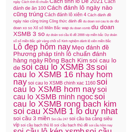
Cách tính lô De 2021
Cách
ngày
Cách tính lô chuẩn
Cách đánh lô ngày nào
đánh de ăn 100
cũng trúng
Cách đánh lô xiên 4
Cách đánh đề
ngày nào cũng trúng
Công thức đánh đề
du
du doan soi cau lo de
du doan
doan xo so Xổ số Miền Bắc wap
du doan xsmb
XSMB 3 so
dự đoán soi cầu lô đề 2888 vip miền bắc
Dự đoán
xổ số miền Bắc
giờ vàng chốt số
Kinh nghiệm đánh lô xiên miền Bắc
Lô đẹp hôm nay
Mẹo đánh đề
Phương pháp tính lô chuẩn đánh
hàng ngày
Rồng Bạch Kim
soi cau lo
soi cau lo XSMB 3s
soi
de
cau lo XSMB 16 nhay hom
nay
soi
soi cau lo XSMB chinh xac 1160
cau lo XSMB hom nay
soi
soi
cau lo XSMB minh ngoc
cau lo XSMB rong bach kim
soi cau XSMB 1 lo duy nhat
soi cầu 3 miền
soi cầu ba càng siêu
Soi cầu 247
víp
soi cầu bạch thủ lô
soi cầu bạch thủ đề
soi cầu hôm nay
soi cầu
soi cầu lô kép xsmb