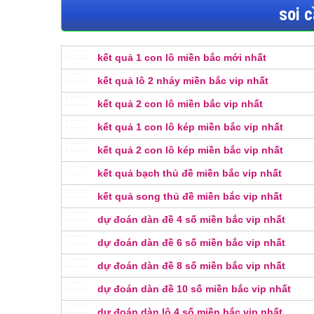
soi 
kết quả 1 con lô miền bắc mới nhất
kết quả lô 2 nháy miền bắc vip nhất
kết quả 2 con lô miền bắc vip nhất
kết quả 1 con lô kép miền bắc vip nhất
kết quả 2 con lô kép miền bắc vip nhất
kết quả bạch thủ đề miền bắc vip nhất
kết quả song thủ đề miền bắc vip nhất
dự đoán dàn đề 4 số miền bắc vip nhất
dự đoán dàn đề 6 số miền bắc vip nhất
dự đoán dàn đề 8 số miền bắc vip nhất
dự đoán dàn đề 10 số miền bắc vip nhất
dự đoán dàn lô 4 số miền bắc vip nhất