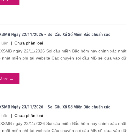
XSMB Ngày 22/11/2026 – Soi Cầu Xổ Số Miền Bắc chuẩn xác
 luận
| Chưa phân loại
XSMB ngày 22/11/2026 Soi cầu miền Bắc hôm nay chính xác nhất
 nhật miễn phí tại website Các chuyên soi cầu MB sẽ dựa vào dữ
More →
XSMB Ngày 23/11/2026 – Soi Cầu Xổ Số Miền Bắc chuẩn xác
 luận
| Chưa phân loại
XSMB ngày 23/11/2026 Soi cầu miền Bắc hôm nay chính xác nhất
 nhật miễn phí tại website Các chuyên soi cầu MB sẽ dựa vào dữ