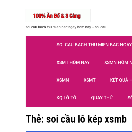
soi cau bach thu mien bac ngay hom nay – soi cau
SOI CAU BACH THU MIEN BAC NGAY
XSMT HÔM NAY
XSMN HÔM 
XSMN
XSMT
KẾT QUẢ 
KQ LÔ TÔ
QUAY THỬ
S
Thẻ:
soi cầu lô kép xsmb