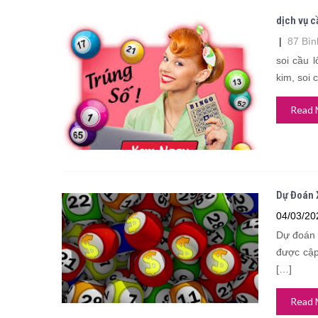
dịch vụ c
|
87 Bìn
soi cầu 
kim, soi 
Read 
Dự Đoán 
04/03/20
Dự đoán 
được cập
[…]
Read 