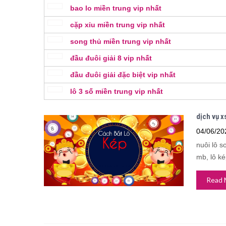
bao lo miền trung vip nhất
cặp xỉu miền trung vip nhất
song thủ miền trung vip nhất
đầu đuôi giải 8 vip nhất
đầu đuôi giải đặc biệt vip nhất
lô 3 số miền trung vip nhất
dịch vụ x
04/06/20
nuôi lô s
mb, lô ké
Read 