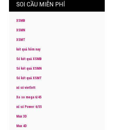
SOI CẦU MIỄN PHÍ
XSMB
XSMN
XSMT
kết quả hôm nay
Sổ kết quả XSMB
Sổ kết quả XSMN
Sổ kết quả XSMT
xổ số vietlott
Xo so mega 6/45
xổ số Power 6/55
Max 3D
Max 4D