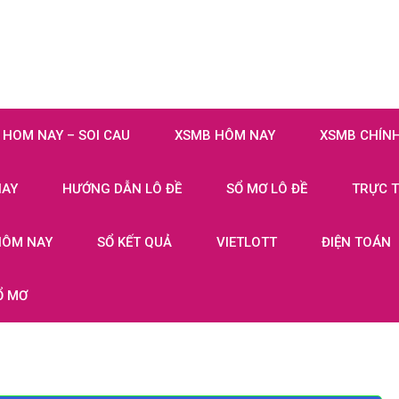
 HOM NAY – SOI CAU
XSMB HÔM NAY
XSMB CHÍN
NAY
HƯỚNG DẪN LÔ ĐỀ
SỔ MƠ LÔ ĐỀ
TRỰC T
HÔM NAY
SỔ KẾT QUẢ
VIETLOTT
ĐIỆN TOÁN
Ổ MƠ