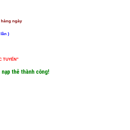
hàng ngày
 lần )
C TUYẾN”
n nạp thẻ thành công!