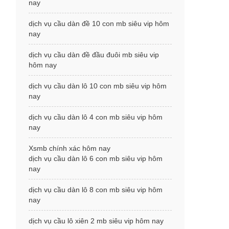
nay
dịch vụ cầu dàn đề 10 con mb siêu vip hôm
nay
dịch vụ cầu dàn đề đầu đuôi mb siêu vip
hôm nay
dịch vụ cầu dàn lô 10 con mb siêu vip hôm
nay
dịch vụ cầu dàn lô 4 con mb siêu vip hôm
nay
Xsmb chính xác hôm nay
dịch vụ cầu dàn lô 6 con mb siêu vip hôm
nay
dịch vụ cầu dàn lô 8 con mb siêu vip hôm
nay
dịch vụ cầu lô xiên 2 mb siêu vip hôm nay