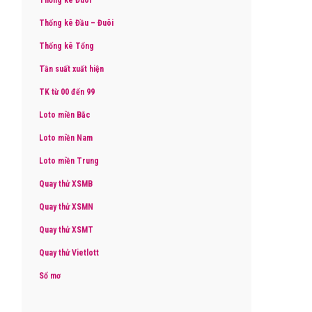
Thống kê Đuôi
Thống kê Đầu – Đuôi
Thống kê Tổng
Tần suất xuất hiện
TK từ 00 đến 99
Loto miền Bắc
Loto miền Nam
Loto miền Trung
Quay thử XSMB
Quay thử XSMN
Quay thử XSMT
Quay thử Vietlott
Sổ mơ