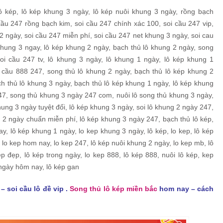
lô kép, lô kép khung 3 ngày, lô kép nuôi khung 3 ngày, rồng bạch
cầu 247 rồng bạch kim, soi cầu 247 chính xác 100, soi cầu 247 vip,
2 ngày, soi cầu 247 miễn phí, soi cầu 247 net khung 3 ngày, soi cau
khung 3 ngay, lô kép khung 2 ngày, bạch thủ lô khung 2 ngày, song
soi cầu 247 tv, lô khung 3 ngày, lô khung 1 ngày, lô kép khung 1
i cầu 888 247, song thủ lô khung 2 ngày, bạch thủ lô kép khung 2
h thủ lô khung 3 ngày, bạch thủ lô kép khung 1 ngày, lô kép khung
47, song thủ khung 3 ngày 247 com, nuôi lô song thủ khung 3 ngày,
hung 3 ngày tuyệt đối, lô kép khung 3 ngày, soi lô khung 2 ngày 247,
 2 ngày chuẩn miễn phí, lô kép khung 3 ngày 247, bạch thủ lô kép,
y, lô kép khung 1 ngày, lo kep khung 3 ngày, lô kép, lo kep, lô kép
lo kep hom nay, lo kep 247, lô kép nuôi khung 2 ngày, lo kep mb, lô
p đẹp, lô kép trong ngày, lo kep 888, lô kép 888, nuôi lô kép, kep
 ngày hôm nay, lô kép gan
– soi cầu lô đề vip .
Song thủ lô kép miền bắc
hom nay – cách