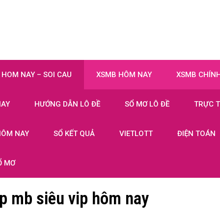
 HOM NAY – SOI CAU
XSMB HÔM NAY
XSMB CHÍN
NAY
HƯỚNG DẪN LÔ ĐỀ
SỔ MƠ LÔ ĐỀ
TRỰC T
HÔM NAY
SỔ KẾT QUẢ
VIETLOTT
ĐIỆN TOÁN
Ổ MƠ
ép mb siêu vip hôm nay