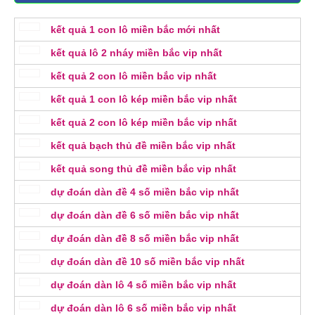
kết quả 1 con lô miền bắc mới nhất
kết quả lô 2 nháy miền bắc vip nhất
kết quả 2 con lô miền bắc vip nhất
kết quả 1 con lô kép miền bắc vip nhất
kết quả 2 con lô kép miền bắc vip nhất
kết quả bạch thủ đề miền bắc vip nhất
kết quả song thủ đề miền bắc vip nhất
dự đoán dàn đề 4 số miền bắc vip nhất
dự đoán dàn đề 6 số miền bắc vip nhất
dự đoán dàn đề 8 số miền bắc vip nhất
dự đoán dàn đề 10 số miền bắc vip nhất
dự đoán dàn lô 4 số miền bắc vip nhất
dự đoán dàn lô 6 số miền bắc vip nhất