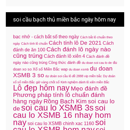
soi cầu bạch thủ miền bắc ngày hôm nay
bạc nhớ - cách bắt số theo ngày
Cách bắt lô chuẩn theo
Cách tính lô De 2021
Cách
ngày
Cách tính lô chuẩn
Cách đánh lô ngày nào
đánh de ăn 100
cũng trúng
Cách đánh lô xiên 4
Cách đánh đề
ngày nào cũng trúng
Công thức đánh đề
du
du doan soi cau lo de
du doan
doan xo so Xổ số Miền Bắc wap
du doan xsmb
XSMB 3 so
dự đoán soi cầu lô đề 2888 vip miền bắc
Dự đoán
xổ số miền Bắc
giờ vàng chốt số
Kinh nghiệm đánh lô xiên miền Bắc
Lô đẹp hôm nay
Mẹo đánh đề
Phương pháp tính lô chuẩn đánh
hàng ngày
Rồng Bạch Kim
soi cau lo
soi cau lo XSMB 3s
soi
de
cau lo XSMB 16 nhay hom
nay
soi
soi cau lo XSMB chinh xac 1160
cau lo XSMB hom nay
soi