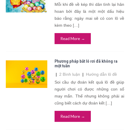
Mỗi khi đề về kép thì dân tình lại hân
hoan bởi đây là một một dấu hiệu
báo rằng: ngày mai sẽ có con lô về
kèm theo […]
Read More →
Phương pháp bắt lô rơi đã không ra
một tuần
|
2 Bình luận
|
Hướng dẫn lô đề
Soi cầu dự đoán kết quả lô đề giúp
người chơi có được những con số
may mắn. Thế nhưng không phải ai
cũng biết cách dự đoán kết […]
Read More →