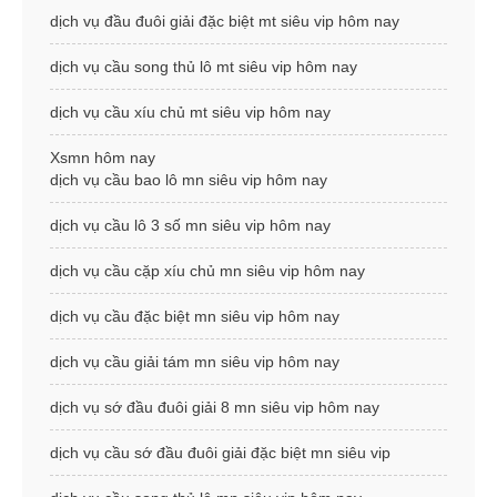
dịch vụ đầu đuôi giải đặc biệt mt siêu vip hôm nay
dịch vụ cầu song thủ lô mt siêu vip hôm nay
dịch vụ cầu xíu chủ mt siêu vip hôm nay
Xsmn hôm nay
dịch vụ cầu bao lô mn siêu vip hôm nay
dịch vụ cầu lô 3 số mn siêu vip hôm nay
dịch vụ cầu cặp xíu chủ mn siêu vip hôm nay
dịch vụ cầu đặc biệt mn siêu vip hôm nay
dịch vụ cầu giải tám mn siêu vip hôm nay
dịch vụ sớ đầu đuôi giải 8 mn siêu vip hôm nay
dịch vụ cầu sớ đầu đuôi giải đặc biệt mn siêu vip