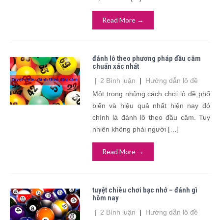
Read More →
đánh lô theo phương pháp đầu câm
chuẩn xác nhất
|
2 Bình luận
|
Hướng dẫn lô đề
Một trong những cách chơi lô đề phổ
biến và hiệu quả nhất hiện nay đó
chính là đánh lô theo đầu câm. Tuy
nhiên không phải người […]
Read More →
tuyệt chiêu chơi bạc nhớ – đánh gì
hôm nay
|
2 Bình luận
|
Hướng dẫn lô đề