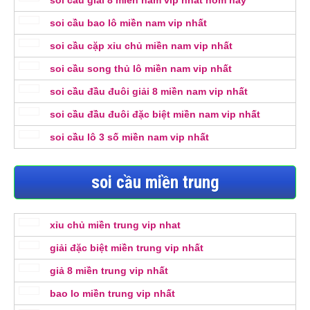
soi cầu bao lô miền nam vip nhất
soi cầu cặp xỉu chủ miền nam vip nhất
soi cầu song thủ lô miền nam vip nhất
soi cầu đầu đuôi giải 8 miền nam vip nhất
soi cầu đầu đuôi đặc biệt miền nam vip nhất
soi cầu lô 3 số miền nam vip nhất
soi cầu miền trung
xỉu chủ miền trung vip nhat
giải đặc biệt miền trung vip nhất
giả 8 miền trung vip nhất
bao lo miền trung vip nhất