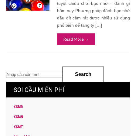
tuyệt chiêu chơi bạc nhớ – đánh gì
hôm nay Phương pháp đánh bạc nhớ
đầu đít câm rất được nhiều sử dụng
phổ biến để tăng tỷ […]
Read More →
Search
SOI CẦU MIỄN PHÍ
XSMB
XSMN
XSMT