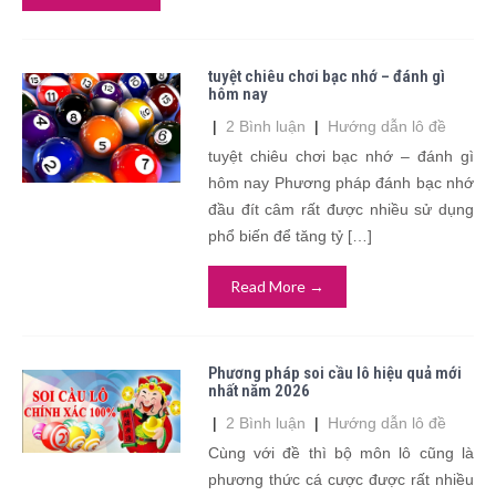
tuyệt chiêu chơi bạc nhớ – đánh gì
hôm nay
|
2 Bình luận
|
Hướng dẫn lô đề
tuyệt chiêu chơi bạc nhớ – đánh gì
hôm nay Phương pháp đánh bạc nhớ
đầu đít câm rất được nhiều sử dụng
phổ biến để tăng tỷ […]
Read More →
Phương pháp soi cầu lô hiệu quả mới
nhất năm 2026
|
2 Bình luận
|
Hướng dẫn lô đề
Cùng với đề thì bộ môn lô cũng là
phương thức cá cược được rất nhiều