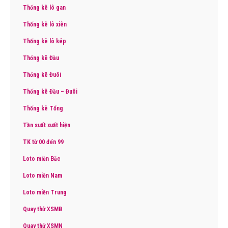
Thống kê lô gan
Thống kê lô xiên
Thống kê lô kép
Thống kê Đầu
Thống kê Đuôi
Thống kê Đầu – Đuôi
Thống kê Tổng
Tần suất xuất hiện
TK từ 00 đến 99
Loto miền Bắc
Loto miền Nam
Loto miền Trung
Quay thử XSMB
Quay thử XSMN