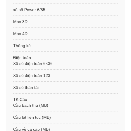
xổ số Power 6/55
Max 3D
Max 4D
Thống kê
Điện toán
Xổ số điện toán 6×36
Xổ số điện toán 123
Xổ số thần tài
TK Cầu
Cầu bạch thủ (MB)
Cầu lật liên tục (MB)
Cầu về cả cặp (MB)