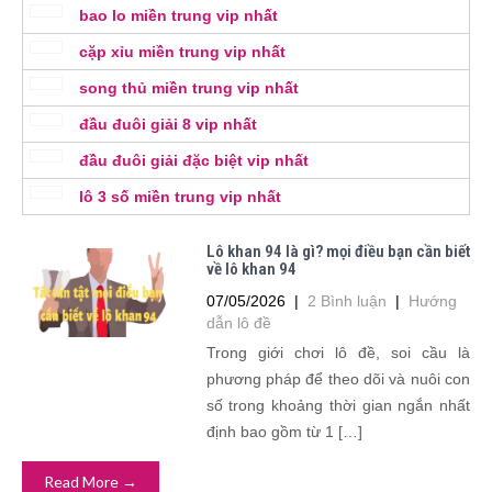
bao lo miền trung vip nhất
cặp xỉu miền trung vip nhất
song thủ miền trung vip nhất
đầu đuôi giải 8 vip nhất
đầu đuôi giải đặc biệt vip nhất
lô 3 số miền trung vip nhất
Lô khan 94 là gì? mọi điều bạn cần biết
về lô khan 94
07/05/2026
|
2 Bình luận
|
Hướng
dẫn lô đề
Trong giới chơi lô đề, soi cầu là
phương pháp để theo dõi và nuôi con
số trong khoảng thời gian ngắn nhất
định bao gồm từ 1 […]
Read More →