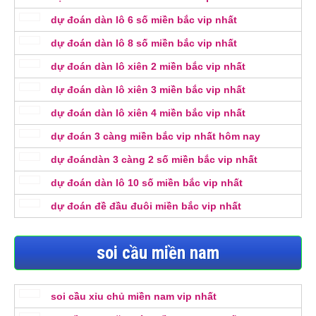
dự đoán dàn lô 6 số miền bắc vip nhất
dự đoán dàn lô 8 số miền bắc vip nhất
dự đoán dàn lô xiên 2 miền bắc vip nhất
dự đoán dàn lô xiên 3 miền bắc vip nhất
dự đoán dàn lô xiên 4 miền bắc vip nhất
dự đoán 3 càng miền bắc vip nhất hôm nay
dự đoándàn 3 càng 2 số miền bắc vip nhất
dự đoán dàn lô 10 số miền bắc vip nhất
dự đoán đề đầu đuôi miền bắc vip nhất
soi cầu miền nam
soi cầu xỉu chủ miền nam vip nhất