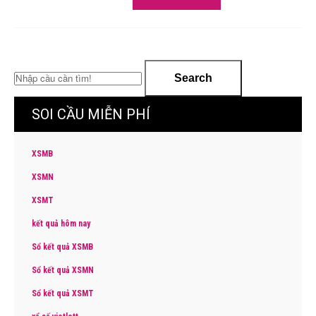
Search
SOI CẦU MIỄN PHÍ
XSMB
XSMN
XSMT
kết quả hôm nay
Sổ kết quả XSMB
Sổ kết quả XSMN
Sổ kết quả XSMT