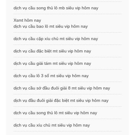
dịch vụ cầu song thủ lô mb siêu vip hôm nay
Xsmt hôm nay
dịch vụ cầu bao lô mt siêu vip hôm nay
dịch vụ cầu cặp xíu chủ mt siêu vip hôm nay
dịch vụ cầu đặc biệt mt siêu vip hôm nay
dịch vụ cầu giải tám mt siêu vip hôm nay
dịch vụ cầu lô 3 số mt siêu vip hôm nay
dịch vụ cầu sớ đầu đuôi giải 8 mt siêu vip hôm nay
dịch vụ đầu đuôi giải đặc biệt mt siêu vip hôm nay
dịch vụ cầu song thủ lô mt siêu vip hôm nay
dịch vụ cầu xíu chủ mt siêu vip hôm nay