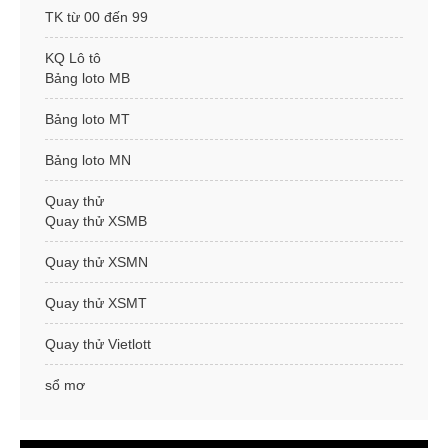
TK từ 00 đến 99
KQ Lô tô
Bảng loto MB
Bảng loto MT
Bảng loto MN
Quay thử
Quay thử XSMB
Quay thử XSMN
Quay thử XSMT
Quay thử Vietlott
sổ mơ